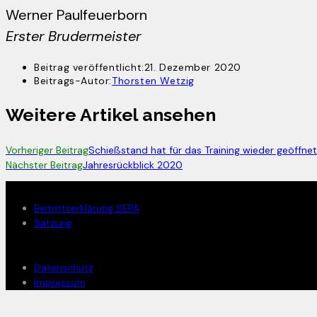
Werner Paulfeuerborn
Erster Brudermeister
Beitrag veröffentlicht:
21. Dezember 2020
Beitrags-Autor:
Thorsten Wetzig
Weitere Artikel ansehen
Vorheriger Beitrag
Schießstand hat für das Training wieder geöffnet
Nächster Beitrag
Jahresrückblick 2020
Mitglied werden
Beitrittserklärung SEPA
Satzung
Rechtliches
Datenschutz
Impressum