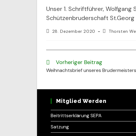
Unser 1. Schriftführer, Wolfgang
Schützenbruderschaft St.Georg 
Beitrag
Beitrags-
28. Dezember 2020
Thorsten We
veröffentlicht:
Autor:
Vorheriger Beitrag
Weitere
Artikel
Weihnachtsbrief unseres Brudermeister
ansehen
Mitglied Werden
Beitrittserklärung SEPA
Satzung