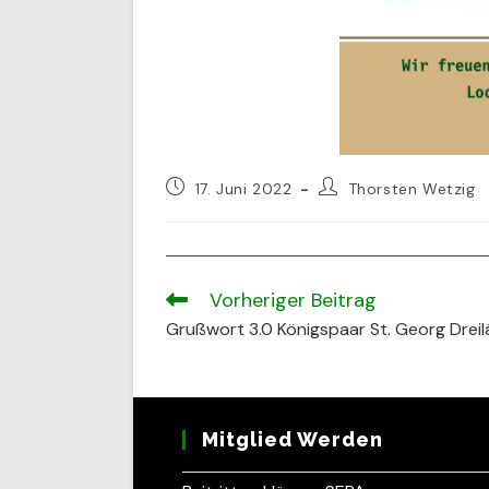
Beitrag
Beitrags-
17. Juni 2022
Thorsten Wetzig
veröffentlicht:
Autor:
Vorheriger Beitrag
Weitere
Artikel
Grußwort 3.0 Königspaar St. Georg Dreil
ansehen
Mitglied Werden