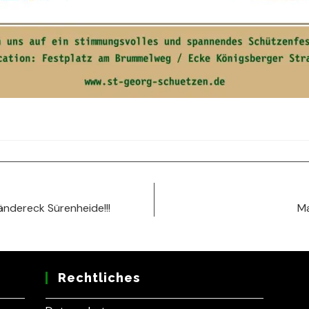
ändereck Sürenheide!!!
Ma
Rechtliches