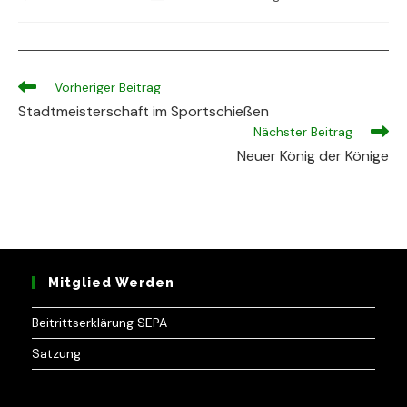
veröffentlicht:
Autor:
Weitere
Vorheriger Beitrag
Artikel
Stadtmeisterschaft im Sportschießen
ansehen
Nächster Beitrag
Neuer König der Könige
Mitglied Werden
Beitrittserklärung SEPA
Satzung