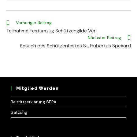
Weitere
Vorheriger Beitrag
Artikel
Teilnahme Festumzug Schützengilde Verl
ansehen
Nächster Beitrag
Besuch des Schützenfestes St. Hubertus Spexard
Mitglied Werden
Beitrittserklärung SEPA
Satzung