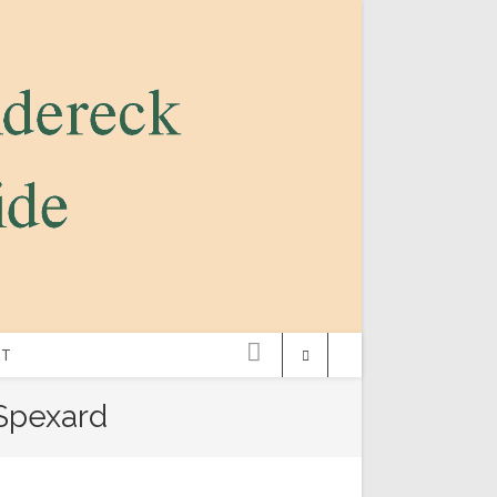
ST
Spexard