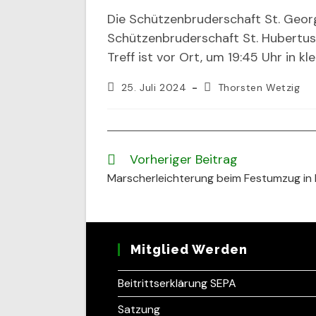
Die Schützenbruderschaft St. Geor
Schützenbruderschaft St. Hubertus 
Treff ist vor Ort, um 19:45 Uhr in k
Beitrag
Beitrags-
25. Juli 2024
Thorsten Wetzig
veröffentlicht:
Autor:
Vorheriger Beitrag
Weitere
Artikel
Marscherleichterung beim Festumzug in 
ansehen
Mitglied Werden
Beitrittserklärung SEPA
Satzung