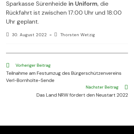
Sparkasse Sürenheide
in Uniform
, die
Rückfahrt ist zwischen 17:00 Uhr und 18:00
Uhr geplant.
Beitrag
Beitrags-
30. August 2022
Thorsten Wetzig
veröffentlicht:
Autor:
Weitere
Vorheriger Beitrag
Artikel
Teilnahme am Festumzug des Bürgerschützenvereins
ansehen
Verl-Bornholte-Sende
Nächster Beitrag
Das Land NRW fördert den Neustart 2022