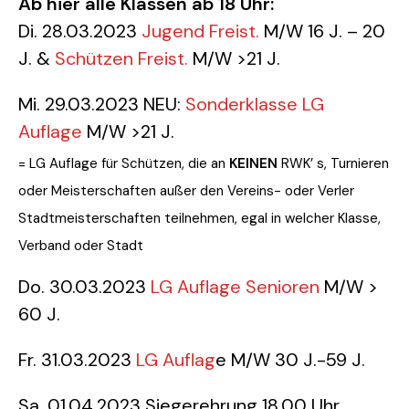
Ab hier alle Klassen ab 18 Uhr:
Di. 28.03.2023
Jugend Freist.
M/W 16 J. – 20
J. &
Schützen Freist.
M/W >21 J.
Mi. 29.03.2023 NEU:
Sonderklasse LG
Auflage
M/W >21 J.
= LG Auflage für Schützen, die an
KEINEN
RWK’ s, Turnieren
oder Meisterschaften außer den Vereins- oder Verler
Stadtmeisterschaften teilnehmen, egal in welcher Klasse,
Verband oder Stadt
Do. 30.03.2023
LG Auflage Senioren
M/W >
60 J.
Fr. 31.03.2023
LG Auflag
e M/W 30 J.-59 J.
Sa. 01.04.2023 Siegerehrung 18.00 Uhr