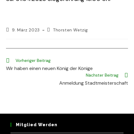
Beitrag
Beitrags-
9. März 2023
Thorsten Wetzig
veröffentlicht:
Autor:
Weitere
Vorheriger Beitrag
Artikel
Wir haben einen neuen König der Könige
ansehen
Nächster Beitrag
Anmeldung Stadtmeisterschaft
Mitglied Werden