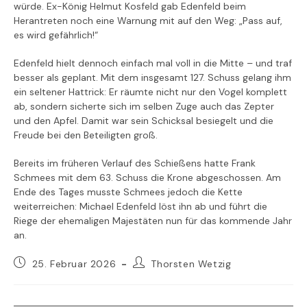
würde. Ex-König Helmut Kosfeld gab Edenfeld beim
Herantreten noch eine Warnung mit auf den Weg: „Pass auf,
es wird gefährlich!“
Edenfeld hielt dennoch einfach mal voll in die Mitte – und traf
besser als geplant. Mit dem insgesamt 127. Schuss gelang ihm
ein seltener Hattrick: Er räumte nicht nur den Vogel komplett
ab, sondern sicherte sich im selben Zuge auch das Zepter
und den Apfel. Damit war sein Schicksal besiegelt und die
Freude bei den Beteiligten groß.
Bereits im früheren Verlauf des Schießens hatte Frank
Schmees mit dem 63. Schuss die Krone abgeschossen. Am
Ende des Tages musste Schmees jedoch die Kette
weiterreichen: Michael Edenfeld löst ihn ab und führt die
Riege der ehemaligen Majestäten nun für das kommende Jahr
an.
Beitrag
Beitrags-
25. Februar 2026
Thorsten Wetzig
veröffentlicht:
Autor: