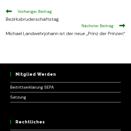
Weitere
Vorheriger Beitrag
Artikel
Bezirksbruderschaftstag
ansehen
Nächster Beitrag
Michael Landwehrjohann ist der neue „Prinz der Prinzen“
Mitglied Werden
Beitrittserklärung SEPA
Satzung
Rechtliches