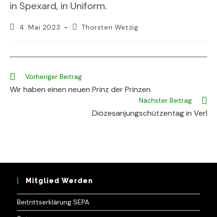
in Spexard, in Uniform.
Beitrag
Beitrags-
4. Mai 2023
Thorsten Wetzig
veröffentlicht:
Autor:
Weitere
Vorheriger Beitrag
Artikel
Wir haben einen neuen Prinz der Prinzen
ansehen
Nächster Beitrag
Diözesanjungschützentag in Verl
Mitglied Werden
Beitrittserklärung SEPA